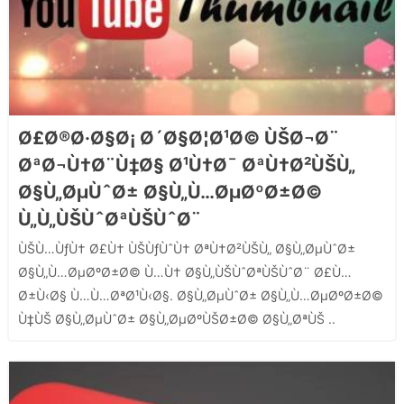
Ø£Ø®Ø·Ø§Ø¡ Ø´Ø§Ø¦Ø¹Ø© ÙŠØ¬Ø¨
ØªØ¬Ù†Ø¨Ù‡Ø§ Ø¹Ù†Ø¯ ØªÙ†Ø²ÙŠÙ„
Ø§Ù„ØµÙˆØ± Ø§Ù„Ù…ØµØºØ±Ø©
Ù„Ù„ÙŠÙˆØªÙŠÙˆØ¨
ÙŠÙ…ÙƒÙ† Ø£Ù† ÙŠÙƒÙˆÙ† ØªÙ†Ø²ÙŠÙ„ Ø§Ù„ØµÙˆØ±
Ø§Ù„Ù…ØµØºØ±Ø© Ù…Ù† Ø§Ù„ÙŠÙˆØªÙŠÙˆØ¨ Ø£Ù…
Ø±Ù‹Ø§ Ù…Ù…ØªØ¹Ù‹Ø§. Ø§Ù„ØµÙˆØ± Ø§Ù„Ù…ØµØºØ±Ø©
Ù‡ÙŠ Ø§Ù„ØµÙˆØ± Ø§Ù„ØµØºÙŠØ±Ø© Ø§Ù„ØªÙŠ ..