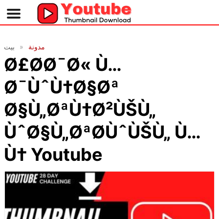
مدونة
بيت
Ø£Ø­Ø¯Ø« Ù…
Ø¯ÙˆÙ†Ø§Øª
Ø§Ù„ØªÙ†Ø²ÙŠÙ„
ÙˆØ§Ù„ØªØ­ÙˆÙŠÙ„ Ù…
Ù† Youtube