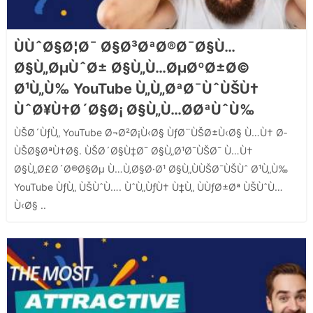
ÙÙˆØ§Ø¦Ø¯ Ø§Ø³ØªØ®Ø¯Ø§Ù…
Ø§Ù„ØµÙˆØ± Ø§Ù„Ù…ØµØºØ±Ø©
Ø¹Ù„Ù‰ YouTube Ù„Ù„ØªØ¯ÙˆÙŠÙ†
ÙˆØ¥Ù†Ø´Ø§Ø¡ Ø§Ù„Ù…Ø­ØªÙˆÙ‰
ÙŠØ´ÙƒÙ„ YouTube Ø¬Ø²Ø¡Ù‹Ø§ ÙƒØ¨ÙŠØ±Ù‹Ø§ Ù…Ù† Ø­
ÙŠØ§ØªÙ†Ø§. ÙŠØ´Ø§Ù‡Ø¯ Ø§Ù„Ø¹Ø¯ÙŠØ¯ Ù…Ù†
Ø§Ù„Ø£Ø´Ø®Ø§Øµ Ù…Ù‚Ø§Ø·Ø¹ Ø§Ù„ÙÙŠØ¯ÙŠÙˆ Ø¹Ù„Ù‰
YouTube ÙƒÙ„ ÙŠÙˆÙ…. ÙˆÙ„ÙƒÙ† Ù‡Ù„ ÙÙƒØ±Øª ÙŠÙˆÙ…
Ù‹Ø§ ..