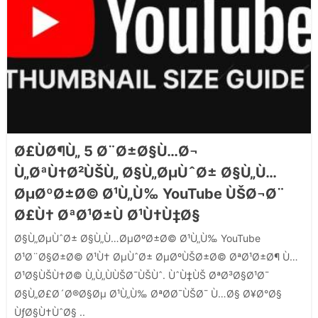
Ø£ÙØ¶Ù„ 5 Ø¨Ø±Ø§Ù…Ø¬
Ù„ØªÙ†Ø²ÙŠÙ„ Ø§Ù„ØµÙˆØ± Ø§Ù„Ù…
ØµØºØ±Ø© Ø¹Ù„Ù‰ YouTube ÙŠØ¬Ø¨
Ø£Ù† ØªØ¹Ø±Ù Ø¹Ù†Ù‡Ø§
Ø§Ù„ØµÙˆØ± Ø§Ù„Ù…ØµØºØ±Ø© Ø¹Ù„Ù‰ YouTube
Ø¹Ø¨Ø§Ø±Ø© Ø¹Ù† ØµÙˆØ± ØµØºÙŠØ±Ø© ØªØ¹Ø±Ø¶ Ù…
Ø¹Ø§ÙŠÙ†Ø© Ù„Ù„ÙÙŠØ¯ÙŠÙˆ. ÙˆÙ‡ÙŠ ØªØ³Ø§Ø¹Ø¯
Ø§Ù„Ø£Ø´Ø®Ø§Øµ Ø¹Ù„Ù‰ ØªØ­Ø¯ÙŠØ¯ Ù…Ø§ Ø¥Ø°Ø§
ÙƒØ§Ù†ÙˆØ§ ..