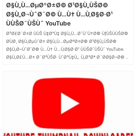
Ø§Ù„Ù…ØµØºØ±Ø© Ø¹Ø§Ù„ÙŠØ©
Ø§Ù„Ø¬ÙˆØ¯Ø© Ù…Ù† Ù…Ù‚Ø§Ø·Ø¹
ÙÙŠØ¯ÙŠÙˆ YouTube
Ø³Ø£Ø´Ø±Ø­ ÙÙŠ Ù‡Ø°Ù‡ Ø§Ù„Ù…Ø¯ÙˆÙ†Ø© ÙƒÙŠÙÙŠØ©
Ø­ÙØ¸ Ø§Ù„ØµÙˆØ± Ø§Ù„Ù…ØµØºØ±Ø© Ø¹Ø§Ù„ÙŠØ©
Ø§Ù„Ø¬ÙˆØ¯Ø© Ù…Ù† Ù…Ù‚Ø§Ø·Ø¹ ÙÙŠØ¯ÙŠÙˆ YouTube.
Ø§Ù„Ø£Ù…Ø± Ø¨Ø³ÙŠØ· ÙˆØ³Ù‡Ù„. Ù„Ø³Øª Ø¨Ø­Ø§Ø¬Ø© ..