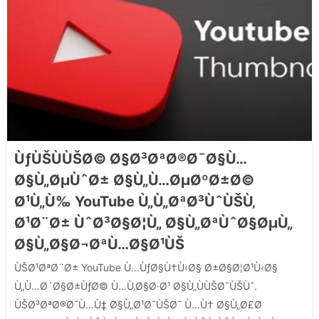
ÙƒÙŠÙÙŠØ© Ø§Ø³ØªØ®Ø¯Ø§Ù…
Ø§Ù„ØµÙˆØ± Ø§Ù„Ù…ØµØºØ±Ø©
Ø¹Ù„Ù‰ YouTube Ù„Ù„ØªØ³ÙˆÙŠÙ‚
Ø¹Ø¨Ø± ÙˆØ³Ø§Ø¦Ù„ Ø§Ù„ØªÙˆØ§ØµÙ„
Ø§Ù„Ø§Ø¬ØªÙ…Ø§Ø¹ÙŠ
ÙŠØ¹ØªØ¨Ø± YouTube Ù…ÙƒØ§Ù†Ù‹Ø§ Ø±Ø§Ø¦Ø¹Ù‹Ø§
Ù„Ù…Ø´Ø§Ø±ÙƒØ© Ù…Ù‚Ø§Ø·Ø¹ Ø§Ù„ÙÙŠØ¯ÙŠÙˆ.
ÙŠØ³ØªØ®Ø¯Ù…Ù‡ Ø§Ù„Ø¹Ø¯ÙŠØ¯ Ù…Ù† Ø§Ù„Ø£Ø