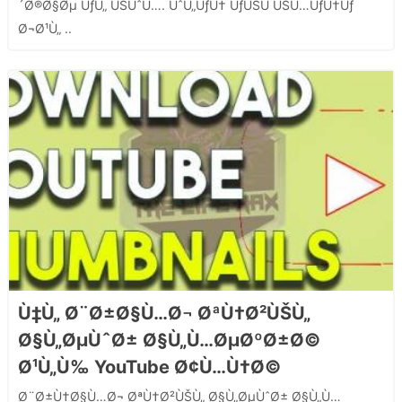
´Ø®Ø§Øµ ÙƒÙ„ ÙŠÙˆÙ…. ÙˆÙ„ÙƒÙ† ÙƒÙŠÙ ÙŠÙ…ÙƒÙ†Ùƒ
Ø¬Ø¹Ù„ ..
Ù‡Ù„ Ø¨Ø±Ø§Ù…Ø¬ ØªÙ†Ø²ÙŠÙ„
Ø§Ù„ØµÙˆØ± Ø§Ù„Ù…ØµØºØ±Ø©
Ø¹Ù„Ù‰ YouTube Ø¢Ù…Ù†Ø©
Ø¨Ø±Ù†Ø§Ù…Ø¬ ØªÙ†Ø²ÙŠÙ„ Ø§Ù„ØµÙˆØ± Ø§Ù„Ù…