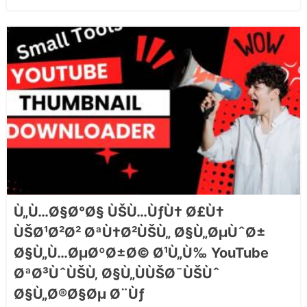
Ù„Ù…Ø§Ø°Ø§ ÙŠÙ…ÙƒÙ† Ø£Ù†
ÙŠØ¹Ø²Ø² ØªÙ†Ø²ÙŠÙ„ Ø§Ù„ØµÙˆØ±
Ø§Ù„Ù…ØµØºØ±Ø© Ø¹Ù„Ù‰ YouTube
ØªØ³ÙˆÙŠÙ‚ Ø§Ù„ÙÙŠØ¯ÙŠÙˆ
Ø§Ù„Ø®Ø§Øµ Ø¨Ùƒ