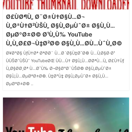
Ø£ÙØ¶Ù„ Ø¨Ø±Ù†Ø§Ù…Ø¬
Ù„ØªÙ†Ø²ÙŠÙ„ Ø§Ù„ØµÙˆØ± Ø§Ù„Ù…
ØµØºØ±Ø© Ø¹Ù„Ù‰ YouTube
Ù„Ù„Ø£Ø¬Ù‡Ø²Ø© Ø§Ù„Ù…Ø­Ù…ÙˆÙ„Ø©
Ø¥Ø°Ø§ ÙƒÙ†Øª ØªØ­Ø¨ Ù…Ø´Ø§Ù‡Ø¯Ø© Ù…Ù‚Ø§Ø·Ø¹
ÙÙŠØ¯ÙŠÙˆ YouTubeØŒ ÙÙ…Ù† Ø§Ù„Ù…Ø­ØªÙ…Ù„ Ø£Ù†Ùƒ
Ù„Ø§Ø­Ø¸Øª Ù…Ø¯Ù‰ Ø¬Ø§Ø°Ø¨ÙŠØ© Ø§Ù„ØµÙˆØ±
Ø§Ù„Ù…ØµØºØ±Ø©. Ù‡Ø°Ù‡ Ø§Ù„ØµÙˆØ± Ø§Ù„Ù…
ØµØºØ±Ø© ..