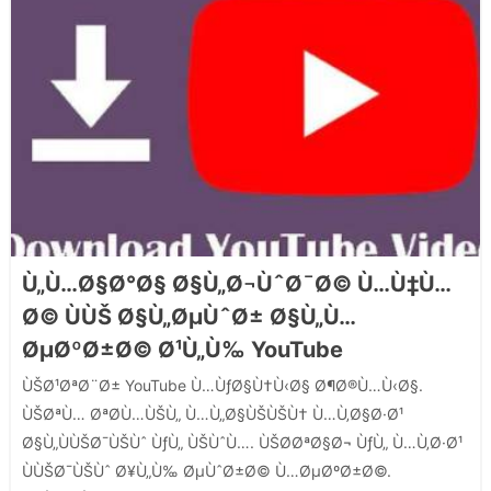
Ù„Ù…Ø§Ø°Ø§ Ø§Ù„Ø¬ÙˆØ¯Ø© Ù…Ù‡Ù…
Ø© ÙÙŠ Ø§Ù„ØµÙˆØ± Ø§Ù„Ù…
ØµØºØ±Ø© Ø¹Ù„Ù‰ YouTube
ÙŠØ¹ØªØ¨Ø± YouTube Ù…ÙƒØ§Ù†Ù‹Ø§ Ø¶Ø®Ù…Ù‹Ø§.
ÙŠØªÙ… ØªØ­Ù…ÙŠÙ„ Ù…Ù„Ø§ÙŠÙŠÙ† Ù…Ù‚Ø§Ø·Ø¹
Ø§Ù„ÙÙŠØ¯ÙŠÙˆ ÙƒÙ„ ÙŠÙˆÙ…. ÙŠØ­ØªØ§Ø¬ ÙƒÙ„ Ù…Ù‚Ø·Ø¹
ÙÙŠØ¯ÙŠÙˆ Ø¥Ù„Ù‰ ØµÙˆØ±Ø© Ù…ØµØºØ±Ø©.