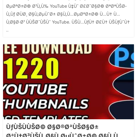
ØµØºØ±Ø© Ø¹Ù„Ù‰ YouTube Ù‡Ùˆ Ø£Ø¯Ø§Ø© ØªØªÙŠØ­
Ù„Ùƒ Ø­ÙØ¸ Ø§Ù„ØµÙˆØ± Ø§Ù„Ù…ØµØºØ±Ø© Ù…Ù† Ù…
Ù‚Ø§Ø·Ø¹ ÙÙŠØ¯ÙŠÙˆ YouTube. ÙŠÙ…ÙƒÙ† Ø£Ù† ÙŠÙƒÙˆÙ†
..
ÙƒÙŠÙÙŠØ© Ø§Ø®ØªÙŠØ§Ø±
ØªÙ†Ø³ÙŠÙ‚ Ø§Ù„ØµÙˆØ±Ø© Ø§Ù„Ù…