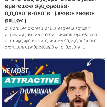
ØµØºØ±Ø© Ø§Ù„ØµØ­ÙŠØ­
Ù„Ù„ÙŠÙˆØªÙŠÙˆØ¨ (JPGØŒ PNGØŒ
Ø¥Ù„Ø®.)
Ø¹Ù†Ø¯Ù…Ø§ ØªØ´Ø§Ù‡Ø¯ Ù…Ù‚Ø§Ø·Ø¹ ÙÙŠØ¯ÙŠÙˆ
Ø¹Ù„Ù‰ Ø§Ù„ÙŠÙˆØªÙŠÙˆØ¨ØŒ ØªØ±Ù‰ Ø§Ù„Ø¹Ø¯ÙŠØ¯
Ù…Ù† Ø§Ù„ØµÙˆØ± Ù‚Ø¨Ù„ ØªØ´ØºÙŠÙ„ Ø§Ù„ÙÙŠØ¯ÙŠÙˆ.
ØªØ³Ù…Ù‰ Ù‡Ø°Ù‡ Ø§Ù„ØµÙˆØ± Ø§Ù„ØµÙˆØ± ..