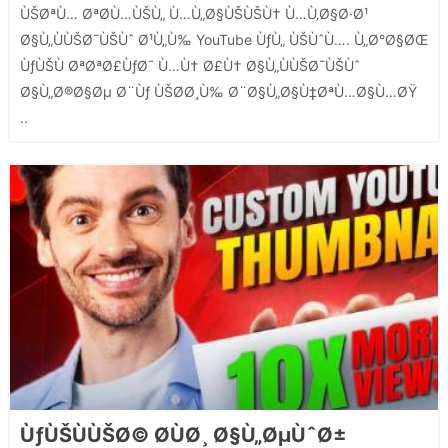
ÙŠØªÙ… ØªØ­Ù…ÙŠÙ„ Ù…Ù„Ø§ÙŠÙŠÙ† Ù…Ù‚Ø§Ø·Ø¹
Ø§Ù„ÙÙŠØ¯ÙŠÙˆ Ø¹Ù„Ù‰ YouTube ÙƒÙ„ ÙŠÙˆÙ…. Ù„Ø°Ø§ØŒ
ÙƒÙŠÙ ØªØªØ£ÙƒØ¯ Ù…Ù† Ø£Ù† Ø§Ù„ÙÙŠØ¯ÙŠÙˆ
Ø§Ù„Ø®Ø§Øµ Ø¨Ùƒ ÙŠØ­Ø¸Ù‰ Ø¨Ø§Ù„Ø§Ù‡ØªÙ…Ø§Ù…ØŸ
..
ÙƒÙŠÙÙŠØ© Ø­ÙØ¸ Ø§Ù„ØµÙˆØ±