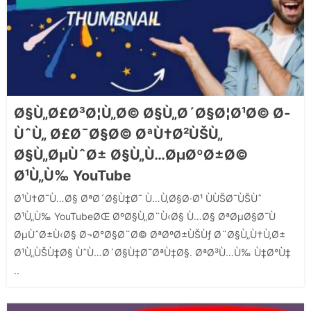
Ø§Ù„Ø£Ø³Ø¦Ù„Ø© Ø§Ù„Ø´Ø§Ø¦Ø¹Ø© Ø­
ÙˆÙ„ Ø£Ø¯Ø§Ø© ØªÙ†Ø²ÙŠÙ„
Ø§Ù„ØµÙˆØ± Ø§Ù„Ù…ØµØºØ±Ø©
Ø¹Ù„Ù‰ YouTube
Ø¹Ù†Ø¯Ù…Ø§ ØªØ´Ø§Ù‡Ø¯ Ù…Ù‚Ø§Ø·Ø¹ ÙÙŠØ¯ÙŠÙˆ
Ø¹Ù„Ù‰ YouTubeØŒ ØºØ§Ù„Ø¨Ù‹Ø§ Ù…Ø§ ØªØµØ§Ø¯Ù
ØµÙˆØ±Ù‹Ø§ Ø¬Ø°Ø§Ø¨Ø© ØªØºØ±ÙŠÙƒ Ø¨Ø§Ù„Ù†Ù‚Ø±
Ø¹Ù„ÙŠÙ‡Ø§ ÙˆÙ…Ø´Ø§Ù‡Ø¯ØªÙ‡Ø§. ØªØ³Ù…Ù‰ Ù‡Ø°Ù‡
..