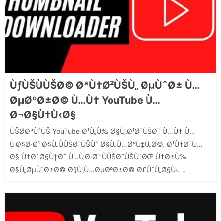
ÙƒÙŠÙÙŠØ© ØªÙ†Ø²ÙŠÙ„ ØµÙˆØ± Ù…
ØµØºØ±Ø© Ù…Ù† YouTube Ù…
Ø¬Ø§Ù†Ù‹Ø§
ÙŠØ­ØªÙˆÙŠ YouTube Ø¹Ù„Ù‰ Ø§Ù„Ø¹Ø¯ÙŠØ¯ Ù…Ù† Ù…
Ù‚Ø§Ø·Ø¹ Ø§Ù„ÙÙŠØ¯ÙŠÙˆ Ø§Ù„Ù…Ø°Ù‡Ù„Ø©. Ø¹Ù†Ø¯Ù…
Ø§ Ù†Ø´Ø§Ù‡Ø¯ Ù…Ù‚Ø·Ø¹ ÙÙŠØ¯ÙŠÙˆØŒ Ù†Ø±Ù‰
Ø§Ù„ØµÙˆØ±Ø© Ø§Ù„Ù…ØµØºØ±Ø© Ø£ÙˆÙ„Ø§Ù‹. ..