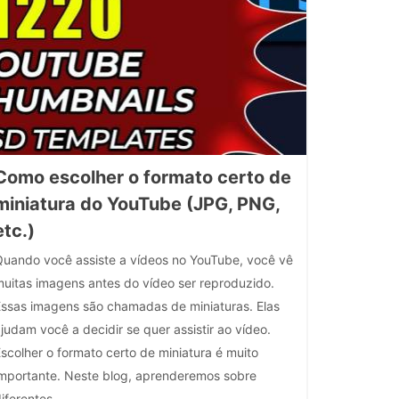
Como escolher o formato certo de
miniatura do YouTube (JPG, PNG,
etc.)
Quando você assiste a vídeos no YouTube, você vê
muitas imagens antes do vídeo ser reproduzido.
Essas imagens são chamadas de miniaturas. Elas
judam você a decidir se quer assistir ao vídeo.
scolher o formato certo de miniatura é muito
importante. Neste blog, aprenderemos sobre
iferentes ..