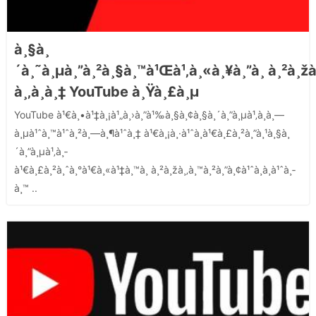
à¸§à¸
´à¸˜à¸µà¸”à¸²à¸§à¸™à¹Œà¹‚à¸«à¸¥à¸”à¸ à¸²à¸žà
à¸‚à¸­à¸‡ YouTube à¸Ÿà¸£à¸µ
YouTube à¹€à¸•à¹‡à¸¡à¹„à¸›à¸”à¹‰à¸§à¸¢à¸§à¸´à¸”à¸µà¹‚à¸­à¸—
à¸µà¹ˆà¸™à¹ˆà¸²à¸—à¸¶à¹ˆà¸‡ à¹€à¸¡à¸·à¹ˆà¸­à¹€à¸£à¸²à¸”à¸¹à¸§à¸
´à¸”à¸µà¹‚à¸­
à¹€à¸£à¸²à¸ˆà¸°à¹€à¸«à¹‡à¸™à¸ à¸²à¸žà¸‚à¸™à¸²à¸”à¸¢à¹ˆà¸­à¸à¹ˆà¸­
à¸™ ..