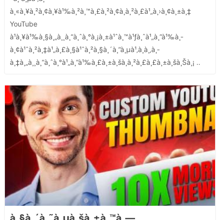
à¸«à¸¥à¸²à¸¢à¸¥à¹‰à¸²à¸™à¸£à¸²à¸¢à¸à¸²à¸£à¹„à¸›à¸¢à¸±à¸‡
YouTube
à¹à¸¥à¹‰à¸§à¸„à¸¸à¸“à¸ˆà¸°à¸¡à¸±à¹ˆà¸™à¹ƒà¸ˆà¹„à¸”à¹‰à¸­
à¸¢à¹ˆà¸²à¸‡à¹„à¸£à¸§à¹ˆà¸²à¸§à¸´à¸”à¸µà¹‚à¸­à¸‚à¸­
à¸‡à¸„à¸¸à¸“à¸ˆà¸°à¹„à¸”à¹‰à¸£à¸±à¸šà¸à¸²à¸£à¸£à¸±à¸šà¸Šà¸¡ ..
à¸§à¸´à¸˜à¸µà¸šà¸±à¸™à¸—