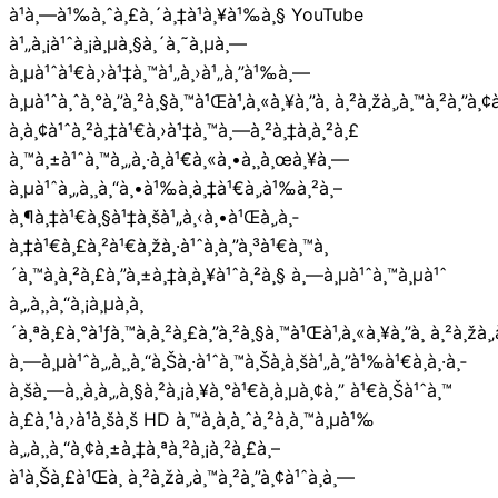
à¹à¸—à¹‰à¸ˆà¸£à¸´à¸‡à¹à¸¥à¹‰à¸§ YouTube
à¹„à¸¡à¹ˆà¸¡à¸µà¸§à¸´à¸˜à¸µà¸—
à¸µà¹ˆà¹€à¸›à¹‡à¸™à¹„à¸›à¹„à¸”à¹‰à¸—
à¸µà¹ˆà¸ˆà¸°à¸”à¸²à¸§à¸™à¹Œà¹‚à¸«à¸¥à¸”à¸ à¸²à¸žà¸‚à¸™à¸²à¸”à¸¢à
à¸­à¸¢à¹ˆà¸²à¸‡à¹€à¸›à¹‡à¸™à¸—à¸²à¸‡à¸à¸²à¸£
à¸™à¸±à¹ˆà¸™à¸„à¸·à¸­à¹€à¸«à¸•à¸¸à¸œà¸¥à¸—
à¸µà¹ˆà¸„à¸¸à¸“à¸•à¹‰à¸­à¸‡à¹€à¸‚à¹‰à¸²à¸–
à¸¶à¸‡à¹€à¸§à¹‡à¸šà¹„à¸‹à¸•à¹Œà¸‚à¸­
à¸‡à¹€à¸£à¸²à¹€à¸žà¸·à¹ˆà¸­à¸”à¸³à¹€à¸™à¸
´à¸™à¸à¸²à¸£à¸”à¸±à¸‡à¸à¸¥à¹ˆà¸²à¸§ à¸—à¸µà¹ˆà¸™à¸µà¹ˆ
à¸„à¸¸à¸“à¸¡à¸µà¸­à¸
´à¸ªà¸£à¸°à¹ƒà¸™à¸à¸²à¸£à¸”à¸²à¸§à¸™à¹Œà¹‚à¸«à¸¥à¸”à¸ à¸²à¸žà¸‚
à¸—à¸µà¹ˆà¸„à¸¸à¸“à¸Šà¸·à¹ˆà¸™à¸Šà¸­à¸šà¹„à¸”à¹‰à¹€à¸à¸·à¸­
à¸šà¸—à¸¸à¸à¸„à¸§à¸²à¸¡à¸¥à¸°à¹€à¸­à¸µà¸¢à¸” à¹€à¸Šà¹ˆà¸™
à¸£à¸¹à¸›à¹à¸šà¸š HD à¸™à¸­à¸à¸ˆà¸²à¸à¸™à¸µà¹‰
à¸„à¸¸à¸“à¸¢à¸±à¸‡à¸ªà¸²à¸¡à¸²à¸£à¸–
à¹à¸Šà¸£à¹Œà¸ à¸²à¸žà¸‚à¸™à¸²à¸”à¸¢à¹ˆà¸­à¸—