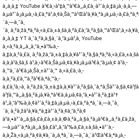
à¸‚à¸­à¸‡ YouTube à¹€à¸›à¹‡à¸™à¹€à¸„à¸£à¸·à¹ˆà¸­à¸‡à¸¡à¸·à¸­à¸—
à¸µà¹ˆà¸¡à¸µà¸›à¸£à¸°à¹‚à¸¢à¸Šà¸™à¹Œà¹à¸¥à¸°à¸¡à¸µà¸›à¸£à¸°à¸ª
´à¸—à¸˜à¸
´à¸ à¸²à¸žà¸ªà¸³à¸«à¸£à¸±à¸šà¸à¸²à¸£à¸”à¸²à¸§à¸™à¹Œà¹‚à¸«à¸¥à¸”
à¸‚à¸­à¸‡ YT à¸ˆà¸²à¸à¸§à¸´à¸”à¸µà¹‚à¸­ YouTube
à¸«à¸²à¸à¸„à¸¸à¸“à¸•à¹‰à¸­
à¸‡à¸à¸²à¸£à¸ à¸²à¸žà¸”à¸±à¸‡à¸à¸¥à¹ˆà¸²à¸§à¸ªà¸³à¸«à¸£à¸±à¸šà
à¸­à¸à¹à¸šà¸š à¹‚à¸‹à¹€à¸Šà¸µà¸¢à¸¥à¸¡à¸µà¹€à¸”à¸µà¸¢ à¹à¸­
à¸™à¸´à¹€à¸¡à¸Šà¸±à¹ˆà¸™ à¸«à¸£à¸·à¸­
à¸à¸²à¸£à¸™à¸³à¹€à¸ªà¸™à¸­
à¸£à¸¹à¸›à¸ à¸²à¸žà¸”à¸±à¸‡à¸à¸¥à¹ˆà¸²à¸§à¸ˆà¸°à¸Šà¹ˆà¸§à¸¢à¹ƒà
à¹ƒà¸™à¸„à¸§à¸²à¸¡à¸¥à¸°à¹€à¸­à¸µà¸¢à¸”à¸•à¹ˆà¸²à¸‡à¹†
à¹„à¸”à¹‰à¸­à¸¢à¹ˆà¸²à¸‡à¸¡à¸µà¸›à¸£à¸°à¸ªà¸´à¸—à¸˜à¸
´à¸ à¸²à¸žà¹à¸¥à¸°à¸‡à¹ˆà¸²à¸¢à¸”à¸²à¸¢
à¹à¸•à¹ˆà¸„à¸§à¸£à¸£à¸±à¸à¸©à¸²à¸„à¸§à¸²à¸¡à¹€à¸„à¸²à¸£à¸žà¸
—à¸µà¹ˆà¸ªà¸¡à¸„à¸§à¸£à¹„à¸”à¹‰à¸£à¸±à¸šà¸•à¹ˆà¸­
à¸à¸Žà¸«à¸¡à¸²à¸¢à¸¥à¸´à¸‚à¸ªà¸´à¸—à¸˜à¸´à¹Œà¹€à¸ªà¸¡à¸­