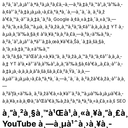
à¸²à¸ˆà¹„à¸¡à¹ˆà¸ªà¸²à¸¡à¸²à¸£à¸–à¸—à¸³à¸‡à¸²à¸™à¹„à¸”à¹‰à¸­
à¸¢à¹ˆà¸²à¸‡à¸¡à¸µà¸›à¸£à¸°à¸ªà¸´à¸—à¸˜à¸´à¸ à¸²à¸ž
à¹€à¸™à¸·à¹ˆà¸­à¸‡à¸ˆà¸²à¸ Google à¸¢à¸±à¸‡à¸ˆà¸±à¸”à¸—
à¸³à¸”à¸±à¸Šà¸™à¸µà¸ à¸²à¸žà¸‚à¸™à¸²à¸”à¸¢à¹ˆà¸­à¸‚à¸­à¸‡ YT à¸­
à¸µà¸à¸”à¹‰à¸§à¸¢ à¹à¸¥à¸°à¸à¸²à¸£à¸—à¸³à¸‹à¹‰à¸³à¸­
à¸²à¸ˆà¹„à¸¡à¹ˆà¸ªà¹ˆà¸‡à¸œà¸¥à¹€à¸Šà¸´à¸‡à¸šà¸§à¸
à¸”à¸±à¸‡à¸™à¸±à¹‰à¸™
à¸”à¸²à¸§à¸™à¹Œà¹‚à¸«à¸¥à¸”à¸ à¸²à¸žà¸‚à¸™à¸²à¸”à¸¢à¹ˆà¸­à¸‚à¸­
à¸‡ YT à¹à¸•à¹ˆà¹à¸à¹‰à¹„à¸‚à¸”à¹‰à¸§à¸¢à¹€à¸„à¸£à¸·à¹ˆà¸­
à¸‡à¸¡à¸·à¸­à¸­à¸­à¸à¹à¸šà¸šà¸à¸£à¸²à¸Ÿà¸´à¸à¸—
à¸µà¹ˆà¸¡à¸µà¸›à¸£à¸°à¸ªà¸´à¸—à¸˜à¸´à¸ à¸²à¸žà¹€à¸žà¸·à¹ˆà¸­à¸
—
à¸³à¹ƒà¸«à¹‰à¸ à¸²à¸žà¹€à¸«à¸¥à¹ˆà¸²à¸™à¸µà¹‰à¸¡à¸µà¹€à¸­
à¸à¸¥à¸±à¸à¸©à¸“à¹Œà¹€à¸‰à¸žà¸²à¸°à¸ªà¸³à¸«à¸£à¸±à¸š SEO
à¸”à¸²à¸§à¸™à¹Œà¹‚à¸«à¸¥à¸”à¸£à¸
YouTube à¸—à¸µà¹ˆà¸›à¸¥à¸­