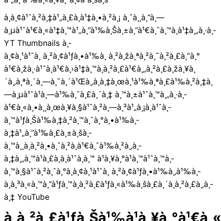
à¸­à¸¢à¹ˆà¸²à¸‡à¹„à¸£à¸à¹‡à¸•à¸²à¸¡ à¸ˆà¸¸à¸”à¸—
à¸µà¹ˆà¹€à¸«à¹‡à¸™à¹„à¸”à¹‰à¸Šà¸±à¸”à¹€à¸ˆà¸™à¸à¹‡à¸„à¸·à¸­
YT Thumbnails à¸­
à¸¢à¸¹à¹ˆà¸ à¸²à¸¢à¹ƒà¸•à¹‰à¸ à¸²à¸žà¸ªà¸²à¸˜à¸²à¸£à¸“à¸°
à¹€à¸žà¸·à¹ˆà¸­à¹€à¸›à¹‡à¸™à¸à¸²à¸£à¹€à¸„à¸²à¸£à¸žà¸¥à¸
´à¸‚à¸ªà¸´à¸—à¸˜à¸´à¹Œà¸‚à¸­à¸‡à¸œà¸¹à¹‰à¸ªà¸£à¹‰à¸²à¸‡à¸
—à¸µà¹ˆà¹à¸—à¹‰à¸ˆà¸£à¸´à¸‡ à¸™à¸±à¹ˆà¸™à¸„à¸·à¸­
à¹€à¸«à¸•à¸¸à¸œà¸¥à¸§à¹ˆà¸²à¸—à¸³à¹„à¸¡à¸à¹ˆà¸­
à¸™à¹ƒà¸Šà¹‰à¸‡à¸²à¸™à¸ˆà¸°à¸•à¹‰à¸­
à¸‡à¹„à¸”à¹‰à¸£à¸±à¸šà¸­
à¸™à¸¸à¸à¸²à¸•à¸ˆà¸²à¸à¹€à¸ˆà¹‰à¸²à¸‚à¸­
à¸‡à¸„à¸™à¹à¸£à¸à¸à¹ˆà¸­à¸™ à¹à¸¥à¸°à¹à¸™à¹ˆà¸™à¸­
à¸™à¸§à¹ˆà¸²à¸ˆà¸°à¸­à¸¢à¸¹à¹ˆà¸ à¸²à¸¢à¹ƒà¸•à¹‰à¸‚à¹‰à¸­
à¸à¸³à¸«à¸™à¸”à¹ƒà¸™à¸à¸²à¸£à¹ƒà¸«à¹‰à¸šà¸£à¸´à¸à¸²à¸£à¸‚à¸­
à¸‡ YouTube
à¸à¸²à¸£à¹ƒà¸Šà¹‰à¹à¸¥à¸°à¹€à¸