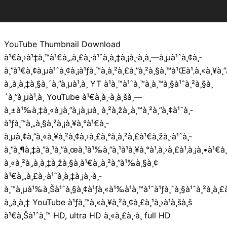
YouTube Thumbnail Download
à¹€à¸›à¹‡à¸™à¹€à¸„à¸£à¸·à¹ˆà¸­à¸‡à¸¡à¸·à¸­à¸—à¸µà¹ˆà¸¢à¸­
à¸”à¹€à¸¢à¸µà¹ˆà¸¢à¸¡à¹ƒà¸™à¸à¸²à¸£à¸”à¸²à¸§à¸™à¹Œà¹‚à¸«à¸¥à¸”à
à¸‚à¸­à¸‡à¸§à¸´à¸”à¸µà¹‚à¸­ YT à¹à¸™à¹ˆà¸™à¸­à¸™à¸§à¹ˆà¸²à¸§à¸
´à¸”à¸µà¹‚à¸­ YouTube à¹€à¸à¸·à¸­à¸šà¸—
à¸±à¹‰à¸‡à¸«à¸¡à¸”à¸¡à¸µà¸ à¸²à¸žà¸‚à¸™à¸²à¸”à¸¢à¹ˆà¸­
à¹ƒà¸™à¸„à¸§à¸²à¸¡à¸¥à¸°à¹€à¸­
à¸µà¸¢à¸”à¸«à¸¥à¸²à¸¢à¸›à¸£à¸°à¸à¸²à¸£à¹€à¸žà¸·à¹ˆà¸­
à¸”à¸¶à¸‡à¸”à¸¹à¸”à¸œà¸¹à¹‰à¸”à¸¹à¹à¸¥à¸°à¹‚à¸›à¸£à¹‚à¸¡à¸•à¹€
à¸«à¸²à¸‚à¸­à¸‡à¸žà¸§à¸à¹€à¸‚à¸²à¸”à¹‰à¸§à¸¢
à¹€à¸„à¸£à¸·à¹ˆà¸­à¸‡à¸¡à¸·à¸­
à¸™à¸µà¹‰à¸Šà¹ˆà¸§à¸¢à¹ƒà¸«à¹‰à¹à¸™à¹ˆà¹ƒà¸ˆà¸§à¹ˆà¸²à¸à¸£à¸
à¸‚à¸­à¸‡ YouTube à¹ƒà¸™à¸«à¸¥à¸²à¸¢à¸£à¸¹à¸›à¹à¸šà¸š
à¹€à¸Šà¹ˆà¸™ HD, ultra HD à¸«à¸£à¸·à¸­ full HD