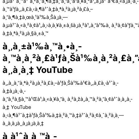
à¸µà¹ˆà¸™à¹ˆà¸²à¸”à¸¶à¸‡à¸”à¸¹à¸”à¹à¸¥à¸°à¹„à¸¡à¹ˆà¹€à¸«à¸¡à¸·à¸­
à¸™à¹ƒà¸„à¸£à¸‹à¸¶à¹ˆà¸‡à¸ªà¸²à¸¡à¸²à¸£à¸–
à¸”à¸¶à¸‡à¸œà¸¹à¹‰à¸Šà¸¡à¸—
à¸µà¹ˆà¸«à¸²à¸¢à¹„à¸›à¸à¸¥à¸±à¸šà¸¡à¸²à¹„à¸”à¹‰à¸ à¸²à¸¢à¹ƒà¸™
à¸‡à¸ªà¸²à¸¡à¸§à¸±à¸™
à¸‚à¸±à¹‰à¸™à¸•à¸­
à¸™à¸à¸²à¸£à¹ƒà¸Šà¹‰à¸à¸²à¸£à¸”
à¸‚à¸­à¸‡ YouTube
à¸„à¸¸à¸“à¸ªà¸²à¸¡à¸²à¸£à¸–à¹ƒà¸Šà¹‰à¹€à¸„à¸£à¸·à¹ˆà¸­
à¸‡à¸¡à¸·à¸­
à¸”à¸²à¸§à¸™à¹Œà¹‚à¸«à¸¥à¸”à¸ à¸²à¸žà¸‚à¸™à¸²à¸”à¸¢à¹ˆà¸­à¸‚à¸­
à¸‡ YouTube
à¸‹à¸¶à¹ˆà¸‡à¹ƒà¸Šà¹‰à¸‡à¸²à¸™à¸‡à¹ˆà¸²à¸¢à¸ˆà¸²à¸à¸—
à¸¸à¸à¸¡à¸¸à¸¡à¸¡à¸­à¸‡
à¸à¹ˆà¸­à¸™à¸­