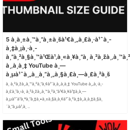
5 à¸­à¸±à¸™à¸”à¸±à¸šà¹€à¸„à¸£à¸·à¹ˆà¸­
à¸‡à¸¡à¸·à¸­
à¸”à¸²à¸§à¸™à¹Œà¹‚à¸«à¸¥à¸”à¸ à¸²à¸žà¸‚à¸™à¸
à¸‚à¸­à¸‡ YouTube à¸—
à¸µà¹ˆà¸„à¸¸à¸“à¸„à¸§à¸£à¸—à¸£à¸²à¸š
à¸ à¸²à¸žà¸‚à¸™à¸²à¸”à¸¢à¹ˆà¸­à¸‚à¸­à¸‡ YouTube à¸„à¸·à¸­
à¸£à¸¹à¸›à¸ à¸²à¸žà¸‚à¸™à¸²à¸”à¹€à¸¥à¹‡à¸à¸—
à¸µà¹ˆà¹à¸ªà¸”à¸‡à¸•à¸±à¸§à¸­à¸¢à¹ˆà¸²à¸‡à¸‚à¸­à¸‡à¸§à¸
´à¸”à¸µà¹‚à¸­ ..