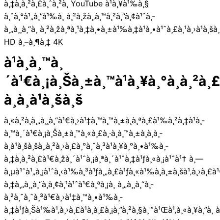
à¸‡à¸à¸²à¸£à¸ˆà¸²à¸ YouTube à¹à¸¥à¹‰à¸§
à¸ˆà¸°à¹„à¸”à¹‰à¸ à¸²à¸žà¸‚à¸™à¸²à¸”à¸¢à¹ˆà¸­
à¸„à¸¸à¸“à¸ à¸²à¸žà¸ªà¸¹à¸‡à¸•à¸±à¹‰à¸‡à¹à¸•à¹ˆà¸£à¸¹à¸›à¹à¸šà
HD à¸–à¸¶à¸‡ 4K
à¹à¸­à¸™à¸
´à¹€à¸¡à¸Šà¸±à¸™à¹à¸¥à¸°à¸à¸²à¸
à¸­à¸à¹à¸šà¸š
à¸«à¸²à¸à¸„à¸¸à¸“à¹€à¸›à¹‡à¸™à¸™à¸±à¸à¸ªà¸£à¹‰à¸²à¸‡à¹à¸­
à¸™à¸´à¹€à¸¡à¸Šà¸±à¸™à¸«à¸£à¸·à¸­à¸™à¸±à¸à¸­à¸­
à¸à¹à¸šà¸šà¸‚à¸²à¸›à¸£à¸°à¸ˆà¸³à¹à¸¥à¸°à¸•à¹‰à¸­
à¸‡à¸à¸²à¸£à¹€à¸žà¸´à¹ˆà¸¡à¸ªà¸´à¹ˆà¸‡à¹ƒà¸«à¸¡à¹ˆà¹† à¸—
à¸µà¹ˆà¹„à¸¡à¹ˆà¸‹à¹‰à¸³à¹ƒà¸„à¸£à¹ƒà¸«à¹‰à¸à¸±à¸šà¹‚à¸›à¸£à¹
à¸‡à¸„à¸¸à¸“à¸­à¸¢à¸¹à¹ˆà¹€à¸ªà¸¡à¸­ à¸„à¸¸à¸“à¸­
à¸²à¸ˆà¸ˆà¸³à¹€à¸›à¹‡à¸™à¸•à¹‰à¸­
à¸‡à¹ƒà¸Šà¹‰à¹‚à¸›à¸£à¹à¸à¸£à¸¡à¸”à¸²à¸§à¸™à¹Œà¹‚à¸«à¸¥à¸”à¸ à