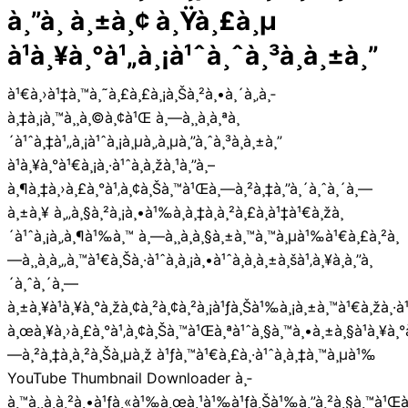
à¸”à¸ à¸±à¸¢ à¸Ÿà¸£à¸µ
à¹à¸¥à¸°à¹„à¸¡à¹ˆà¸ˆà¸³à¸à¸±à¸”
à¹€à¸›à¹‡à¸™à¸˜à¸£à¸£à¸¡à¸Šà¸²à¸•à¸´à¸‚à¸­
à¸‡à¸¡à¸™à¸¸à¸©à¸¢à¹Œ à¸—à¸¸à¸à¸ªà¸
´à¹ˆà¸‡à¹„à¸¡à¹ˆà¸¡à¸µà¸‚à¸µà¸”à¸ˆà¸³à¸à¸±à¸”
à¹à¸¥à¸°à¹€à¸¡à¸·à¹ˆà¸­à¸žà¸¹à¸”à¸–
à¸¶à¸‡à¸›à¸£à¸°à¹‚à¸¢à¸Šà¸™à¹Œà¸—à¸²à¸‡à¸”à¸´à¸ˆà¸´à¸—
à¸±à¸¥ à¸„à¸§à¸²à¸¡à¸•à¹‰à¸­à¸‡à¸à¸²à¸£à¸à¹‡à¹€à¸žà¸
´à¹ˆà¸¡à¸‚à¸¶à¹‰à¸™ à¸—à¸¸à¸à¸§à¸±à¸™à¸™à¸µà¹‰à¹€à¸£à¸²à¸
—à¸¸à¸à¸„à¸™à¹€à¸Šà¸·à¹ˆà¸­à¸¡à¸•à¹ˆà¸­à¸à¸±à¸šà¹‚à¸¥à¸à¸”à¸
´à¸ˆà¸´à¸—
à¸±à¸¥à¹à¸¥à¸°à¸žà¸¢à¸²à¸¢à¸²à¸¡à¹ƒà¸Šà¹‰à¸¡à¸±à¸™à¹€à¸žà¸·à¹
à¸œà¸¥à¸›à¸£à¸°à¹‚à¸¢à¸Šà¸™à¹Œà¸ªà¹ˆà¸§à¸™à¸•à¸±à¸§à¹à¸¥à¸°
—à¸²à¸‡à¸­à¸²à¸Šà¸µà¸ž à¹ƒà¸™à¹€à¸£à¸·à¹ˆà¸­à¸‡à¸™à¸µà¹‰
YouTube Thumbnail Downloader à¸­
à¸™à¸¸à¸à¸²à¸•à¹ƒà¸«à¹‰à¸œà¸¹à¹‰à¹ƒà¸Šà¹‰à¸”à¸²à¸§à¸™à¹Œà¹‚à