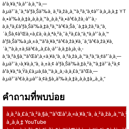
à¹à¸¥à¸°à¸à¹ˆà¸­à¸™à¸—
à¸µà¹ˆà¸ˆà¸°à¹ƒà¸Šà¹‰à¸ à¸²à¸žà¸‚à¸™à¸²à¸”à¸¢à¹ˆà¸­à¸‚à¸­à¸‡ YT
à¸•à¹‰à¸­à¸‡à¸‚à¸­à¸­à¸™à¸¸à¸à¸²à¸•à¹€à¸žà¸·à¹ˆà¸­
à¸à¸²à¸£à¹ƒà¸Šà¹‰à¸‡à¸²à¸™à¹€à¸Šà¸´à¸‡à¸žà¸²à¸“à¸
´à¸Šà¸¢à¹Œà¸«à¸£à¸·à¸­à¸ªà¸²à¸˜à¸²à¸£à¸“à¸°à¸à¹ˆà¸­à¸™
à¹ƒà¸Šà¹‰à¸¡à¸±à¸™à¹à¸¥à¸°à¹€à¸žà¸¥à¸´à¸”à¹€à¸žà¸¥à¸
´à¸™à¸à¸±à¸šà¹€à¸„à¸£à¸·à¹ˆà¸­à¸‡à¸¡à¸·à¸­
à¸”à¸²à¸§à¸™à¹Œà¹‚à¸«à¸¥à¸”à¸ à¸²à¸žà¸‚à¸™à¸²à¸”à¸¢à¹ˆà¸­à¸—
à¸µà¹ˆà¸›à¸¥à¸­à¸”à¸ à¸±à¸¢ à¹ƒà¸Šà¹‰à¸‡à¸²à¸™à¸‡à¹ˆà¸²à¸¢
à¹à¸¥à¸°à¸Ÿà¸£à¸µà¸šà¸™à¸­à¸¸à¸›à¸à¸£à¸“à¹Œà¸—
à¸µà¹ˆà¹€à¸à¸µà¹ˆà¸¢à¸§à¸‚à¹‰à¸­à¸‡à¸‚à¸­à¸‡à¸„à¸¸à¸“
คำถามที่พบบ่อย
à¸à¸²à¸£à¸”à¸²à¸§à¸™à¹Œà¹‚à¸«à¸¥à¸”à¸ à¸²à¸žà¸‚à¸™à¸²
à¸‚à¸­à¸‡ YouTube