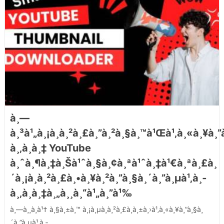
à¸—
à¸³à¹„à¸¡à¸à¸²à¸£à¸”à¸²à¸§à¸™à¹Œà¹‚à¸«à¸¥à¸”
à¸‚à¸­à¸‡ YouTube
à¸ˆà¸¶à¸‡à¸Šà¹ˆà¸§à¸¢à¸ªà¹ˆà¸‡à¹€à¸ªà¸£à¸
´à¸¡à¸à¸²à¸£à¸•à¸¥à¸²à¸”à¸§à¸´à¸”à¸µà¹‚à¸­
à¸‚à¸­à¸‡à¸„à¸¸à¸“à¹„à¸”à¹‰
à¸—à¸¸à¸à¹† à¸§à¸±à¸™ à¸¡à¸µà¸à¸²à¸£à¸­à¸±à¸›à¹‚à¸«à¸¥à¸”à¸§à¸
´à¸”à¸µà¹‚à¸­