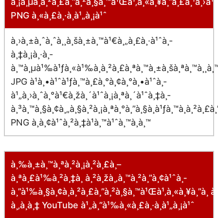
à¸¡à¸µà¸à¸²à¸£à¸”à¸²à¸§à¸™à¹Œà¹‚à¸«à¸¥à¸”à¸£à¸¹à¸›à¹
PNG à¸«à¸£à¸·à¸­à¹„à¸¡à¹ˆ
à¸›à¸±à¸ˆà¸ˆà¸¸à¸šà¸±à¸™à¹€à¸„à¸£à¸·à¹ˆà¸­
à¸‡à¸¡à¸·à¸­
à¸™à¸µà¹‰à¹ƒà¸«à¹‰à¸à¸²à¸£à¸ªà¸™à¸±à¸šà¸ªà¸™à¸¸à¸™à
JPG à¹à¸•à¹ˆà¹ƒà¸™à¸£à¸°à¸¢à¸°à¸•à¹ˆà¸­
à¹„à¸›à¸ˆà¸°à¹€à¸žà¸´à¹ˆà¸¡à¸ªà¸´à¹ˆà¸‡à¸­
à¸³à¸™à¸§à¸¢à¸„à¸§à¸²à¸¡à¸ªà¸°à¸”à¸§à¸à¹ƒà¸™à¸à¸²à¸£à
PNG à¸­à¸¢à¹ˆà¸²à¸‡à¹à¸™à¹ˆà¸™à¸­à¸™
à¸‰à¸±à¸™à¸ªà¸²à¸¡à¸²à¸£à¸–
à¸ªà¸£à¹‰à¸²à¸‡à¸ à¸²à¸žà¸‚à¸™à¸²à¸”à¸¢à¹ˆà¸­
à¸”à¹‰à¸§à¸¢à¸à¸²à¸£à¸”à¸²à¸§à¸™à¹Œà¹‚à¸«à¸¥à¸”à¸ à¸
à¸‚à¸­à¸‡ YouTube à¹„à¸”à¹‰à¸«à¸£à¸·à¸­à¹„à¸¡à¹ˆ