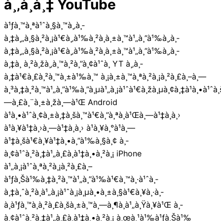
à¸‚à¸­à¸‡ YouTube
à¹ƒà¸™à¸ªà¹ˆà¸§à¸™à¸‚à¸­
à¸‡à¸„à¸§à¸²à¸¡à¹€à¸‚à¹‰à¸²à¸à¸±à¸™à¹„à¸”à¹‰à¸‚à¸­
à¸‡à¸„à¸§à¸²à¸¡à¹€à¸‚à¹‰à¸²à¸à¸±à¸™à¹„à¸”à¹‰à¸‚à¸­
à¸‡à¸ à¸²à¸žà¸‚à¸™à¸²à¸”à¸¢à¹ˆà¸­ YT à¸‚à¸­
à¸‡à¹€à¸£à¸²à¸™à¸±à¹‰à¸™ à¸¡à¸±à¸™à¸ªà¸²à¸¡à¸²à¸£à¸–à¸—
à¸³à¸‡à¸²à¸™à¹„à¸”à¹‰à¸”à¸µà¹„à¸¡à¹ˆà¹€à¸žà¸µà¸¢à¸‡à¹à¸•à¹ˆà¸
—à¸£à¸¨à¸±à¸žà¸—à¹Œ Android
à¹à¸•à¹ˆà¸¢à¸±à¸‡à¸šà¸™à¹€à¸”à¸ªà¸à¹Œà¸—à¹‡à¸­à¸›
à¹à¸¥à¹‡à¸›à¸—à¹‡à¸­à¸› à¹à¸¥à¸°à¹à¸—
à¹‡à¸šà¹€à¸¥à¹‡à¸•à¸”à¹‰à¸§à¸¢ à¸­
à¸¢à¹ˆà¸²à¸‡à¹„à¸£à¸à¹‡à¸•à¸²à¸¡ iPhone
à¹„à¸¡à¹ˆà¸ªà¸²à¸¡à¸²à¸£à¸–
à¹ƒà¸Šà¹‰à¸‡à¸²à¸™à¹„à¸”à¹‰à¹€à¸™à¸·à¹ˆà¸­
à¸‡à¸ˆà¸²à¸à¹„à¸¡à¹ˆà¸¡à¸µà¸•à¸±à¸§à¹€à¸¥à¸·à¸­
à¸à¹ƒà¸™à¸à¸²à¸£à¸šà¸±à¸™à¸—à¸¶à¸à¹„à¸Ÿà¸¥à¹Œ à¸­
à¸¢à¹ˆà¸²à¸‡à¹„à¸£à¸à¹‡à¸•à¸²à¸¡ à¸œà¸¹à¹‰à¹ƒà¸Šà¹‰