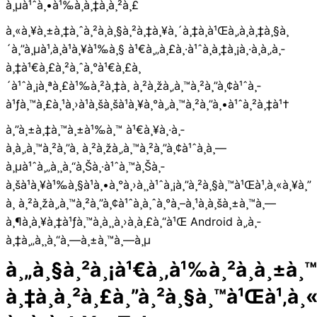
à¸µà¹ˆà¸•à¹‰à¸­à¸‡à¸à¸²à¸£
à¸«à¸¥à¸±à¸‡à¸ˆà¸²à¸à¸§à¸²à¸‡à¸¥à¸´à¸‡à¸à¹Œà¸‚à¸­à¸‡à¸§à¸
´à¸”à¸µà¹‚à¸­à¹à¸¥à¹‰à¸§ à¹€à¸„à¸£à¸·à¹ˆà¸­à¸‡à¸¡à¸·à¸­à¸‚à¸­
à¸‡à¹€à¸£à¸²à¸ˆà¸°à¹€à¸£à¸
´à¹ˆà¸¡à¸ªà¸£à¹‰à¸²à¸‡à¸ à¸²à¸žà¸‚à¸™à¸²à¸”à¸¢à¹ˆà¸­
à¹ƒà¸™à¸£à¸¹à¸›à¹à¸šà¸šà¹à¸¥à¸°à¸‚à¸™à¸²à¸”à¸•à¹ˆà¸²à¸‡à¹†
à¸”à¸±à¸‡à¸™à¸±à¹‰à¸™ à¹€à¸¥à¸·à¸­
à¸à¸‚à¸™à¸²à¸”à¸ à¸²à¸žà¸‚à¸™à¸²à¸”à¸¢à¹ˆà¸­à¸—
à¸µà¹ˆà¸„à¸¸à¸“à¸Šà¸·à¹ˆà¸™à¸Šà¸­
à¸šà¹à¸¥à¹‰à¸§à¹à¸•à¸°à¸›à¸¸à¹ˆà¸¡à¸”à¸²à¸§à¸™à¹Œà¹‚à¸«à¸¥à¸”
à¸ à¸²à¸žà¸‚à¸™à¸²à¸”à¸¢à¹ˆà¸­à¸ˆà¸°à¸–à¸¹à¸à¸šà¸±à¸™à¸—
à¸¶à¸à¸¥à¸‡à¹ƒà¸™à¸­à¸¸à¸›à¸à¸£à¸“à¹Œ Android à¸‚à¸­
à¸‡à¸„à¸¸à¸“à¸—à¸±à¸™à¸—à¸µ
à¸„à¸§à¸²à¸¡à¹€à¸‚à¹‰à¸²à¸à¸±à¸
à¸‡à¸à¸²à¸£à¸”à¸²à¸§à¸™à¹Œà¹‚à¸«