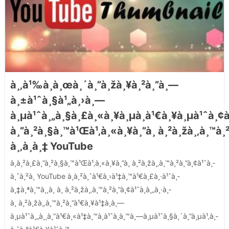
à¸‚à¹‰à¸­à¸œà¸´à¸”à¸žà¸¥à¸²à¸”à¸—
à¸±à¹ˆà¸§à¹„à¸›à¸—
à¸µà¹ˆà¸„à¸§à¸£à¸«à¸¥à¸µà¸à¹€à¸¥à¸µà¹ˆà¸¢à
à¸”à¸²à¸§à¸™à¹Œà¹‚à¸«à¸¥à¸”à¸ à¸²à¸žà¸‚à¸™à¸
à¸‚à¸­à¸‡ YouTube
à¸à¸²à¸£à¸”à¸²à¸§à¸™à¹Œà¹‚à¸«à¸¥à¸”à¸ à¸²à¸žà¸‚à¸™à¸²à¸”à¸¢à¹ˆà¸­
à¸ˆà¸²à¸ YouTube à¸­à¸²à¸ˆà¹€à¸›à¹‡à¸™à¹€à¸£à¸·à¹ˆà¸­
à¸‡à¸ªà¸™à¸¸à¸ à¸ à¸²à¸žà¸‚à¸™à¸²à¸”à¸¢à¹ˆà¸­à¸„à¸·à¸­
à¸ à¸²à¸žà¸‚à¸™à¸²à¸”à¹€à¸¥à¹‡à¸à¸—
à¸µà¹ˆà¸„à¸¸à¸“à¹€à¸«à¹‡à¸™à¸à¹ˆà¸­à¸™à¸—à¸µà¹ˆà¸§à¸´à¸”à¸µà¹‚à¸­