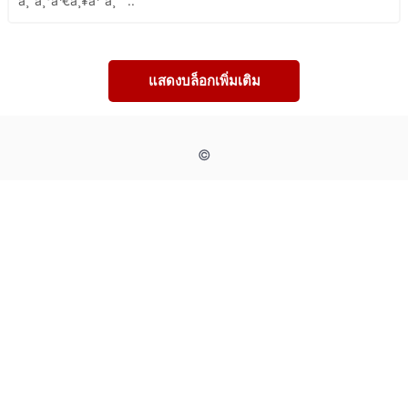
à¸ˆà¸°à¹€à¸¥à¹ˆà¸™ ..
แสดงบล็อกเพิ่มเติม
©