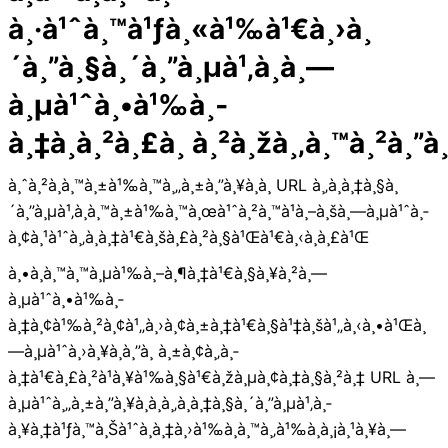
à¸·à¹ˆà¸™à¹ƒà¸«à¹‰à¹€à¸›à¸
´à¸”à¸§à¸´à¸”à¸µà¹‚à¸­à¸—
à¸µà¹ˆà¸•à¹‰à¸­
à¸‡à¸à¸²à¸£à¸ à¸²à¸žà¸‚à¸™à¸²à¸”à¸
à¸ˆà¸²à¸à¸™à¸±à¹‰à¸™à¸„à¸±à¸”à¸¥à¸­à¸ URL à¸‚à¸­à¸‡à¸§à¸
´à¸”à¸µà¹‚à¸­à¸™à¸±à¹‰à¸™à¸œà¹ˆà¸²à¸™à¹à¸–à¸šà¸—à¸µà¹ˆà¸­
à¸¢à¸¹à¹ˆà¸‚à¸­à¸‡à¹€à¸šà¸£à¸²à¸§à¹Œà¹€à¸‹à¸­à¸£à¹Œ
à¸•à¸­à¸™à¸™à¸µà¹‰à¸–à¸¶à¸‡à¹€à¸§à¸¥à¸²à¸—
à¸µà¹ˆà¸•à¹‰à¸­
à¸‡à¸¢à¹‰à¸²à¸¢à¹„à¸›à¸¢à¸±à¸‡à¹€à¸§à¹‡à¸šà¹„à¸‹à¸•à¹Œà¸
—à¸µà¹ˆà¸›à¸¥à¸­à¸”à¸ à¸±à¸¢à¸‚à¸­
à¸‡à¹€à¸£à¸²à¹à¸¥à¹‰à¸§à¹€à¸žà¸µà¸¢à¸‡à¸§à¸²à¸‡ URL à¸—
à¸µà¹ˆà¸„à¸±à¸”à¸¥à¸­à¸à¸‚à¸­à¸‡à¸§à¸´à¸”à¸µà¹‚à¸­
à¸¥à¸‡à¹ƒà¸™à¸Šà¹ˆà¸­à¸‡à¸›à¹‰à¸­à¸™à¸‚à¹‰à¸­à¸¡à¸¹à¸¥à¸—