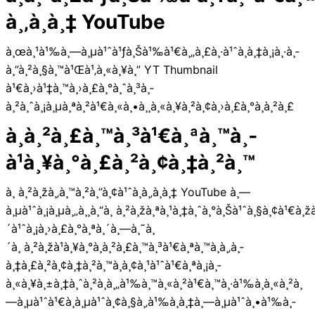
à¸‚à¸­à¸‡ YouTube
à¸œà¸¹à¹‰à¸—à¸µà¹ˆà¹ƒà¸Šà¹‰à¹€à¸„à¸£à¸·à¹ˆà¸­à¸‡à¸¡à¸·à¸­
à¸”à¸²à¸§à¸™à¹Œà¹‚à¸«à¸¥à¸” YT Thumbnail
à¹€à¸›à¹‡à¸™à¸›à¸£à¸°à¸ˆà¸³à¸­
à¸²à¸ˆà¸¡à¸µà¸ªà¸²à¹€à¸«à¸•à¸¸à¸«à¸¥à¸²à¸¢à¸›à¸£à¸°à¸à¸²à¸£
à¸à¸²à¸£à¸™à¸³à¹€à¸ªà¸™à¸­
à¹à¸¥à¸°à¸£à¸²à¸¢à¸‡à¸²à¸™
à¸ à¸²à¸žà¸‚à¸™à¸²à¸”à¸¢à¹ˆà¸­à¸‚à¸­à¸‡ YouTube à¸—
à¸µà¹ˆà¸¡à¸µà¸„à¸¸à¸“à¸ à¸²à¸žà¸ªà¸¹à¸‡à¸ˆà¸°à¸Šà¹ˆà¸§à¸¢à¹€à¸ž
´à¹ˆà¸¡à¸›à¸£à¸°à¸ªà¸´à¸—à¸˜à¸
´à¸ à¸²à¸žà¹à¸¥à¸°à¸à¸²à¸£à¸™à¸³à¹€à¸ªà¸™à¸­à¸‚à¸­
à¸‡à¸£à¸²à¸¢à¸‡à¸²à¸™à¸­à¸¢à¸¹à¹ˆà¹€à¸ªà¸¡à¸­
à¸«à¸¥à¸±à¸‡à¸ˆà¸²à¸à¸„à¹‰à¸™à¸«à¸²à¹€à¸™à¸·à¹‰à¸­à¸«à¸²à¸
—à¸µà¹ˆà¹€à¸à¸µà¹ˆà¸¢à¸§à¸‚à¹‰à¸­à¸‡à¸—à¸µà¹ˆà¸•à¹‰à¸­