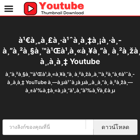
à¹€à¸„à¸£à¸·à¹ˆà¸­à¸‡à¸¡à¸·à¸­
à¸”à¸²à¸§à¸™à¹Œà¹‚à¸«à¸¥à¸”à¸ à¸²à¸žà¸
à¸‚à¸­à¸‡ Youtube
à¸”à¸²à¸§à¸™à¹Œà¹‚à¸«à¸¥à¸”à¸ à¸²à¸žà¸‚à¸™à¸²à¸”à¸¢à¹ˆà¸­
à¸‚à¸­à¸‡ YouTube à¸—à¸µà¹ˆà¸¡à¸µà¸„à¸¸à¸“à¸ à¸²à¸žà¸—
à¸±à¹‰à¸‡à¸«à¸¡à¸”à¹„à¸”à¹‰à¸Ÿà¸£à¸µ
ดาวน์โหลด