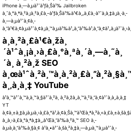
iPhone à¸—à¸µà¹ˆà¹ƒà¸Šà¹‰ Jailbroken
à¸ˆà¸°à¸ªà¸²à¸¡à¸²à¸£à¸–à¹ƒà¸Šà¹‰à¹€à¸„à¸£à¸·à¹ˆà¸­à¸‡à¸¡à¸·à¸­
à¸—à¸µà¹ˆà¸¢à¸­
à¸”à¹€à¸¢à¸µà¹ˆà¸¢à¸¡à¸™à¸µà¹‰à¹„à¸”à¹‰à¹‚à¸”à¸¢à¹„à¸¡à¹ˆà¸›à¸
à¸à¸²à¸£à¹€à¸žà¸
´à¹ˆà¸¡à¸›à¸£à¸°à¸ªà¸´à¸—à¸˜à¸
´à¸ à¸²à¸ž SEO
à¸œà¹ˆà¸²à¸™à¸à¸²à¸£à¸”à¸²à¸§à¸™
à¸‚à¸­à¸‡ YouTube
à¹à¸™à¹ˆà¸™à¸­à¸™à¸§à¹ˆà¸²à¸ à¸²à¸žà¸‚à¸™à¸²à¸”à¸¢à¹ˆà¸­à¸‚à¸­à¸‡
YT
à¸¢à¸±à¸‡à¸¡à¸µà¸›à¸£à¸°à¹‚à¸¢à¸Šà¸™à¹Œà¸ªà¸³à¸«à¸£à¸±à¸šà¸§
à¸¸à¸›à¸£à¸°à¸ªà¸‡à¸„à¹Œà¸”à¹‰à¸²à¸™ SEO à¸­
à¸µà¸à¸”à¹‰à¸§à¸¢ à¹à¸•à¹ˆà¸šà¸²à¸‡à¸—à¸µà¸™à¸µà¹ˆà¸­