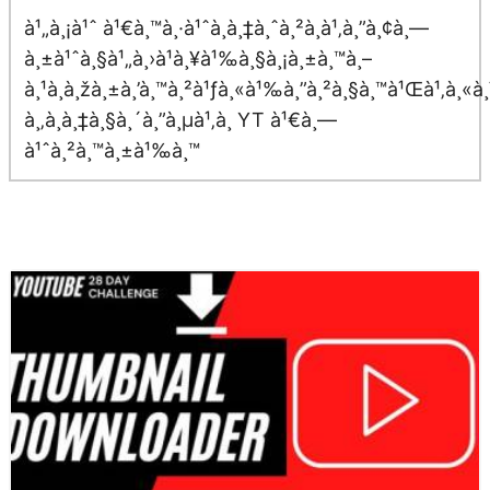
à¹„à¸¡à¹ˆ à¹€à¸™à¸·à¹ˆà¸­à¸‡à¸ˆà¸²à¸à¹‚à¸”à¸¢à¸—
à¸±à¹ˆà¸§à¹„à¸›à¹à¸¥à¹‰à¸§à¸¡à¸±à¸™à¸–
à¸¹à¸à¸žà¸±à¸’à¸™à¸²à¹ƒà¸«à¹‰à¸”à¸²à¸§à¸™à¹Œà¹‚à¸«à¸
à¸‚à¸­à¸‡à¸§à¸´à¸”à¸µà¹‚à¸­ YT à¹€à¸—
à¹ˆà¸²à¸™à¸±à¹‰à¸™