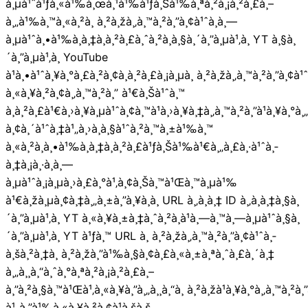
à¸µà¹ˆà¹ƒà¸«à¹‰à¸œà¸¹à¹‰à¹ƒà¸Šà¹‰à¸ªà¸²à¸¡à¸²à¸£à¸–
à¸„à¹‰à¸™à¸«à¸²à¸ à¸²à¸žà¸‚à¸™à¸²à¸”à¸¢à¹ˆà¸­à¸—
à¸µà¹ˆà¸•à¹‰à¸­à¸‡à¸à¸²à¸£à¸ˆà¸²à¸à¸§à¸´à¸”à¸µà¹‚à¸­ YT à¸§à¸
´à¸”à¸µà¹‚à¸­ YouTube
à¹à¸•à¹ˆà¸¥à¸°à¸£à¸²à¸¢à¸à¸²à¸£à¸¡à¸µà¸ à¸²à¸žà¸‚à¸™à¸²à¸”à¸¢à¹ˆ
à¸«à¸¥à¸²à¸¢à¸‚à¸™à¸²à¸” à¹€à¸Šà¹ˆà¸™
à¸à¸²à¸£à¹€à¸›à¸¥à¸µà¹ˆà¸¢à¸™à¹à¸›à¸¥à¸‡à¸‚à¸™à¸²à¸”à¹à¸¥à¸°à¸„
à¸¢à¸´à¹ˆà¸‡à¹„à¸›à¸à¸§à¹ˆà¸²à¸™à¸±à¹‰à¸™
à¸«à¸²à¸à¸•à¹‰à¸­à¸‡à¸à¸²à¸£à¹ƒà¸Šà¹‰à¹€à¸„à¸£à¸·à¹ˆà¸­
à¸‡à¸¡à¸·à¸­à¸—
à¸µà¹ˆà¸¡à¸µà¸›à¸£à¸°à¹‚à¸¢à¸Šà¸™à¹Œà¸™à¸µà¹‰
à¹€à¸žà¸µà¸¢à¸‡à¸„à¸±à¸”à¸¥à¸­à¸ URL à¸‚à¸­à¸‡ ID à¸‚à¸­à¸‡à¸§à¸
´à¸”à¸µà¹‚à¸­ YT à¸«à¸¥à¸±à¸‡à¸ˆà¸²à¸à¹à¸—à¸™à¸—à¸µà¹ˆà¸§à¸
´à¸”à¸µà¹‚à¸­ YT à¹ƒà¸™ URL à¸ à¸²à¸žà¸‚à¸™à¸²à¸”à¸¢à¹ˆà¸­
à¸šà¸²à¸‡à¸ à¸²à¸žà¸”à¹‰à¸§à¸¢à¸£à¸«à¸±à¸ªà¸ˆà¸£à¸´à¸‡
à¸„à¸¸à¸“à¸ˆà¸°à¸ªà¸²à¸¡à¸²à¸£à¸–
à¸”à¸²à¸§à¸™à¹Œà¹‚à¸«à¸¥à¸”à¸„à¸¸à¸“à¸ à¸²à¸žà¹à¸¥à¸°à¸‚à¸™à¸²à¸”
à¹„à¸”à¹‰à¸«à¸¥à¸²à¸¢à¹à¸šà¸š