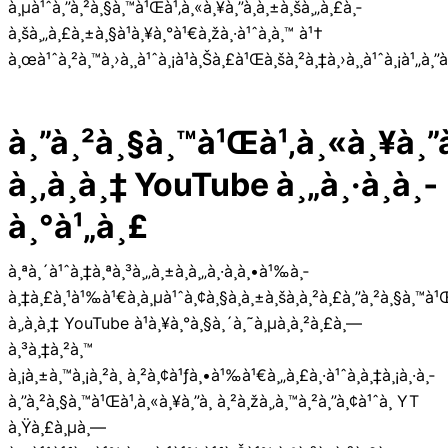
à¸µà¹ˆà¸”à¸²à¸§à¸™à¹Œà¹‚à¸«à¸¥à¸”à¸à¸±à¸šà¸„à¸£à¸­
à¸šà¸„à¸£à¸±à¸§à¹à¸¥à¸°à¹€à¸žà¸·à¹ˆà¸­à¸™ à¹†
à¸œà¹ˆà¸²à¸™à¸›à¸¸à¹ˆà¸¡à¹à¸Šà¸£à¹Œà¸šà¸²à¸‡à¸›à¸¸à¹ˆà¸¡à¹„à¸
à¸”à¸²à¸§à¸™à¹Œà¹‚à¸«à¸¥à¸”à
à¸‚à¸­à¸‡ YouTube à¸„à¸·à¸­à¸­
à¸°à¹„à¸£
à¸ªà¸´à¹ˆà¸‡à¸ªà¸³à¸„à¸±à¸à¸„à¸·à¸­à¸•à¹‰à¸­
à¸‡à¸£à¸¹à¹‰à¹€à¸à¸µà¹ˆà¸¢à¸§à¸à¸±à¸šà¸à¸²à¸£à¸”à¸²à¸§à¸™à¹Œ
à¸‚à¸­à¸‡ YouTube à¹à¸¥à¸°à¸§à¸´à¸˜à¸µà¸à¸²à¸£à¸—
à¸³à¸‡à¸²à¸™
à¸¡à¸±à¸™à¸¡à¸²à¸ à¸²à¸¢à¹ƒà¸•à¹‰à¹€à¸„à¸£à¸·à¹ˆà¸­à¸‡à¸¡à¸·à¸­
à¸”à¸²à¸§à¸™à¹Œà¹‚à¸«à¸¥à¸”à¸ à¸²à¸žà¸‚à¸™à¸²à¸”à¸¢à¹ˆà¸­ YT
à¸Ÿà¸£à¸µà¸—