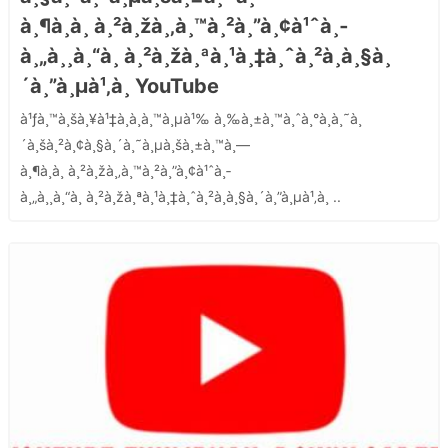
à¸¶à¸à¸ à¸²à¸žà¸‚à¸™à¸²à¸”à¸¢à¹ˆà¸­
à¸„à¸¸à¸“à¸ à¸²à¸žà¸ªà¸¹à¸‡à¸ˆà¸²à¸à¸§à¸
´à¸”à¸µà¹‚à¸­ YouTube
à¹ƒà¸™à¸šà¸¥à¹‡à¸­à¸à¸™à¸µà¹‰ à¸‰à¸±à¸™à¸ˆà¸°à¸­à¸˜à¸
´à¸šà¸²à¸¢à¸§à¸´à¸˜à¸µà¸šà¸±à¸™à¸—
à¸¶à¸à¸ à¸²à¸žà¸‚à¸™à¸²à¸”à¸¢à¹ˆà¸­
à¸„à¸¸à¸“à¸ à¸²à¸žà¸ªà¸¹à¸‡à¸ˆà¸²à¸à¸§à¸´à¸”à¸µà¹‚à¸­ ..