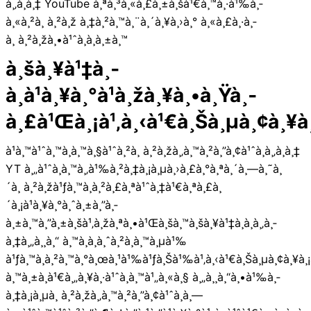
à¸‚à¸­à¸‡ YouTube à¸ªà¸³à¸«à¸£à¸±à¸šà¹€à¸™à¸·à¹‰à¸­
à¸«à¸²à¸ à¸²à¸ž à¸‡à¸²à¸™à¸¨à¸´à¸¥à¸›à¸° à¸«à¸£à¸·à¸­
à¸ à¸²à¸žà¸•à¹ˆà¸­à¸à¸±à¸™
à¸šà¸¥à¹‡à¸­
à¸à¹à¸¥à¸°à¹à¸žà¸¥à¸•à¸Ÿà¸­
à¸£à¹Œà¸¡à¹‚à¸‹à¹€à¸Šà¸µà¸¢à¸¥à
à¹à¸™à¹ˆà¸™à¸­à¸™à¸§à¹ˆà¸²à¸ à¸²à¸žà¸‚à¸™à¸²à¸”à¸¢à¹ˆà¸­à¸‚à¸­à¸‡
YT à¸„à¹ˆà¸­à¸™à¸‚à¹‰à¸²à¸‡à¸¡à¸µà¸›à¸£à¸°à¸ªà¸´à¸—à¸˜à¸
´à¸ à¸²à¸žà¹ƒà¸™à¸à¸²à¸£à¸ªà¹ˆà¸‡à¹€à¸ªà¸£à¸
´à¸¡à¹à¸¥à¸°à¸ˆà¸±à¸”à¸­
à¸±à¸™à¸”à¸±à¸šà¹‚à¸žà¸ªà¸•à¹Œà¸šà¸™à¸šà¸¥à¹‡à¸­à¸à¸‚à¸­
à¸‡à¸„à¸¸à¸“ à¸™à¸­à¸à¸ˆà¸²à¸à¸™à¸µà¹‰
à¹ƒà¸™à¸à¸²à¸™à¸°à¸œà¸¹à¹‰à¹ƒà¸Šà¹‰à¹‚à¸‹à¹€à¸Šà¸µà¸¢à¸¥à¸¡
à¸™à¸±à¸à¹€à¸„à¸¥à¸·à¹ˆà¸­à¸™à¹„à¸«à¸§ à¸„à¸¸à¸“à¸•à¹‰à¸­
à¸‡à¸¡à¸µà¸ à¸²à¸žà¸‚à¸™à¸²à¸”à¸¢à¹ˆà¸­à¸—