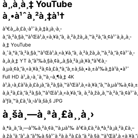
à¸‚à¸­à¸‡ YouTube
à¸•à¹ˆà¸²à¸‡à¹†
à¹€à¸„à¸£à¸·à¹ˆà¸­à¸‡à¸¡à¸·à¸­
à¸”à¸²à¸§à¸™à¹Œà¹‚à¸«à¸¥à¸”à¸ à¸²à¸žà¸‚à¸™à¸²à¸”à¸¢à¹ˆà¸­à¸‚à¸­
à¸‡ YouTube
à¸ˆà¸°à¸”à¸²à¸§à¸™à¹Œà¹‚à¸«à¸¥à¸”à¸ à¸²à¸žà¸‚à¸™à¸²à¸”à¸¢à¹ˆà¸­
à¸‚à¸­à¸‡ YT à¸”à¹‰à¸§à¸¢à¸„à¸§à¸²à¸¡à¸¥à¸°à¹€à¸­
à¸µà¸¢à¸”à¸«à¸¥à¸²à¸¢à¸£à¸°à¸”à¸±à¸šà¸•à¸±à¹‰à¸‡à¹à¸•à¹ˆ
Full HD à¹„à¸›à¸ˆà¸™à¸–à¸¶à¸‡ 4K
à¹‚à¸›à¸£à¹à¸à¸£à¸¡à¸”à¸²à¸§à¸™à¹Œà¹‚à¸«à¸¥à¸”à¸™à¸µà¹‰à¸¢à¸
à¸à¸²à¸£à¸”à¸²à¸§à¸™à¹Œà¹‚à¸«à¸¥à¸”à¸ à¸²à¸žà¸‚à¸™à¸²à¸”à¸¢à¹ˆà¸
à¹ƒà¸™à¸£à¸¹à¸›à¹à¸šà¸š JPG
à¸šà¸—à¸ªà¸£à¸¸à¸›
à¸ªà¸¸à¸”à¸—à¹‰à¸²à¸¢à¸™à¸µà¹‰ à¹€à¸£à¸²à¸ªà¸²à¸¡à¸²à¸£à¸–
à¸žà¸¹à¸”à¹„à¸”à¹‰à¸§à¹ˆà¸²à¸à¸²à¸£à¸”à¸²à¸§à¸™à¹Œà¹‚à¸«à¸¥à¸”à