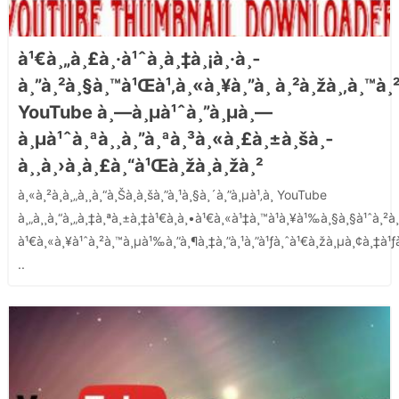
à¹€à¸„à¸£à¸·à¹ˆà¸­à¸‡à¸¡à¸·à¸­
à¸”à¸²à¸§à¸™à¹Œà¹‚à¸«à¸¥à¸”à¸ à¸²à¸žà¸‚à¸™à¸
YouTube à¸—à¸µà¹ˆà¸”à¸µà¸—
à¸µà¹ˆà¸ªà¸¸à¸”à¸ªà¸³à¸«à¸£à¸±à¸šà¸­
à¸¸à¸›à¸à¸£à¸“à¹Œà¸žà¸à¸žà¸²
à¸«à¸²à¸à¸„à¸¸à¸“à¸Šà¸­à¸šà¸”à¸¹à¸§à¸´à¸”à¸µà¹‚à¸­ YouTube
à¸„à¸¸à¸“à¸„à¸‡à¸ªà¸±à¸‡à¹€à¸à¸•à¹€à¸«à¹‡à¸™à¹à¸¥à¹‰à¸§à¸§à¹ˆà¸²à¸ 
à¹€à¸«à¸¥à¹ˆà¸²à¸™à¸µà¹‰à¸”à¸¶à¸‡à¸”à¸¹à¸”à¹ƒà¸ˆà¹€à¸žà¸µà¸¢à¸‡à¹ƒ
..