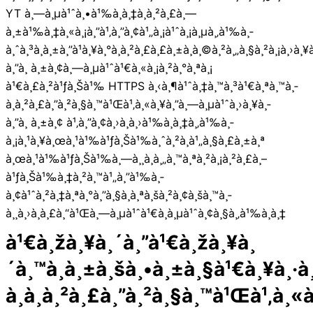
YT à¸—à¸µà¹ˆà¸•à¹‰à¸­à¸‡à¸à¸²à¸£à¸—
à¸±à¹‰à¸‡à¸«à¸¡à¸”à¹‚à¸”à¸¢à¹„à¸¡à¹ˆà¸¡à¸µà¸‚à¹‰à¸­
à¸ˆà¸³à¸à¸±à¸”à¹à¸¥à¸°à¸à¸²à¸£à¸£à¸±à¸à¸©à¸²à¸„à¸§à¸²à¸¡à¸›à¸¥à
à¸”à¸ à¸±à¸¢à¸—à¸µà¹ˆà¹€à¸«à¸¡à¸²à¸°à¸ªà¸¡
à¹€à¸£à¸²à¹ƒà¸Šà¹‰ HTTPS à¸‹à¸¶à¹ˆà¸‡à¸™à¸³à¹€à¸ªà¸™à¸­
à¸à¸²à¸£à¸”à¸²à¸§à¸™à¹Œà¹‚à¸«à¸¥à¸”à¸—à¸µà¹ˆà¸›à¸¥à¸­
à¸”à¸ à¸±à¸¢ à¹‚à¸”à¸¢à¸›à¸à¸›à¹‰à¸­à¸‡à¸‚à¹‰à¸­
à¸¡à¸¹à¸¥à¸œà¸¹à¹‰à¹ƒà¸Šà¹‰à¸ˆà¸²à¸à¹„à¸§à¸£à¸±à¸ª
à¸œà¸¹à¹‰à¹ƒà¸Šà¹‰à¸—à¸¸à¸à¸„à¸™à¸ªà¸²à¸¡à¸²à¸£à¸–
à¹ƒà¸Šà¹‰à¸‡à¸²à¸™à¹„à¸”à¹‰à¸­
à¸¢à¹ˆà¸²à¸‡à¸ªà¸°à¸”à¸§à¸à¸ªà¸šà¸²à¸¢à¸šà¸™à¸­
à¸¸à¸›à¸à¸£à¸“à¹Œà¸—à¸µà¹ˆà¹€à¸à¸µà¹ˆà¸¢à¸§à¸‚à¹‰à¸­à¸‡
à¹€à¸žà¸¥à¸´à¸”à¹€à¸žà¸¥à¸
´à¸™à¸à¸±à¸šà¸•à¸±à¸§à¹€à¸¥à¸·à
à¸à¸à¸²à¸£à¸”à¸²à¸§à¸™à¹Œà¹‚à¸«à